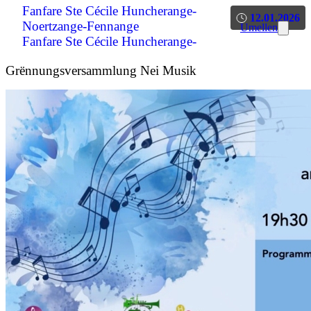
Fanfare Ste Cécile Huncherange-
12.01.2026
Noertzange-Fennange
Umellen
Fanfare Ste Cécile Huncherange-
Noertzange-Fennange
Grënnungsversammlung Nei Musik